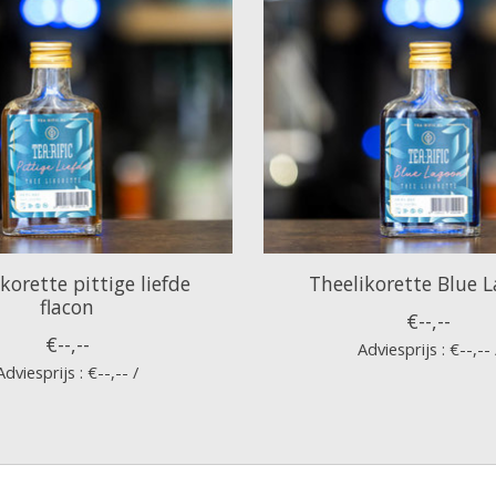
korette pittige liefde
Theelikorette Blue 
flacon
€--,--
€--,--
Adviesprijs : €--,-- 
Adviesprijs : €--,-- /