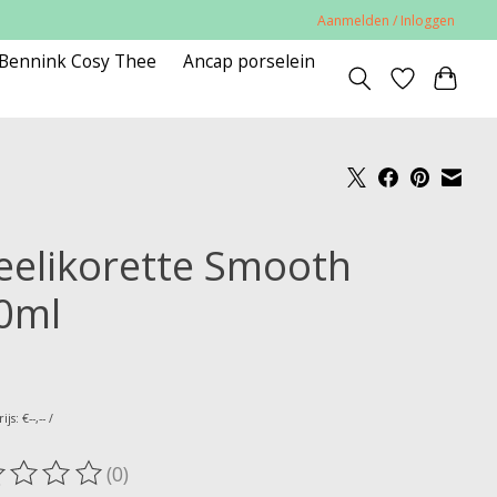
Aanmelden / Inloggen
 Bennink Cosy Thee
Ancap porselein
eelikorette Smooth
0ml
js: €--,-- /
(0)
oordeling van dit product is
0
van de 5