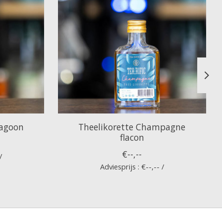
Lagoon
Theelikorette Champagne
flacon
€--,--
/
Adviesprijs : €--,-- /