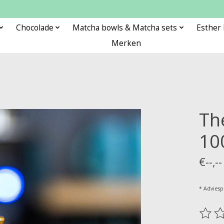
Chocolade
Matcha bowls & Matcha sets
Esther
Merken
Th
10
€--,--
* Adviespri
De be