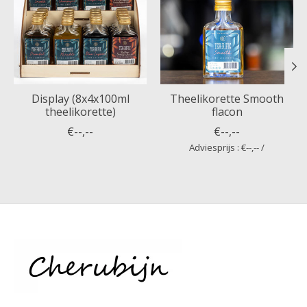
Display (8x4x100ml
Theelikorette Smooth
theelikorette)
flacon
€--,--
€--,--
Adviesprijs : €--,-- /