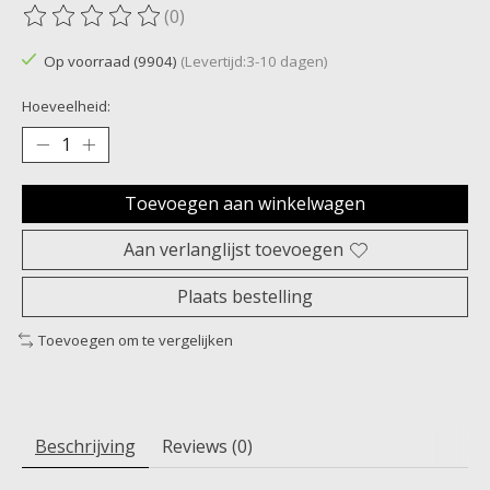
(0)
De beoordeling van dit product is
0
van de 5
Op voorraad (9904)
(Levertijd:3-10 dagen)
Hoeveelheid:
Toevoegen aan winkelwagen
Aan verlanglijst toevoegen
Plaats bestelling
Toevoegen om te vergelijken
Beschrijving
Reviews (0)