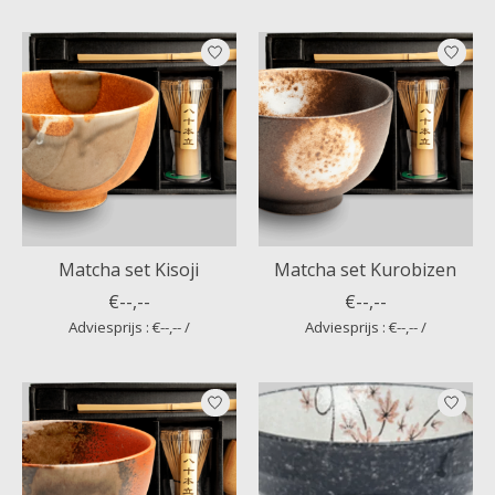
Matcha set Kisoji
Matcha set Kurobizen
€--,--
€--,--
Adviesprijs : €--,-- /
Adviesprijs : €--,-- /