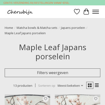
GRATIS VERZENDING BIJ BESTELLINGEN VANAF €350,-
Verlanglijst
Winkelwa
Home
/
Matcha bowls & Matcha sets
/
Japans porselein
/
Maple Leaf Japans porselein
Maple Leaf Japans
porselein
Filters weergeven
13 producten
Sorteren op
Meest bekeken