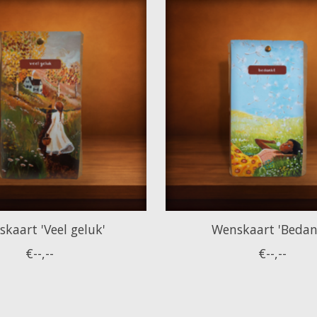
kaart 'Veel geluk'
Wenskaart 'Bedan
€--,--
€--,--