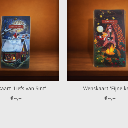
art 'Liefs van Sint'
Wenskaart 'Fijne ke
€--,--
€--,--