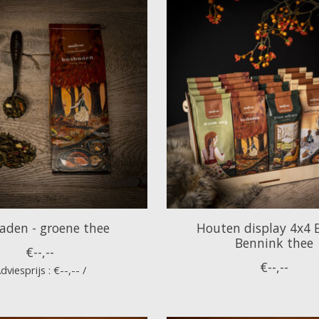
aden - groene thee
Houten display 4x4 
Bennink thee
€--,--
€--,--
dviesprijs : €--,-- /