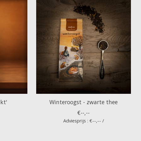
kt'
Winteroogst - zwarte thee
€--,--
Adviesprijs : €--,-- /