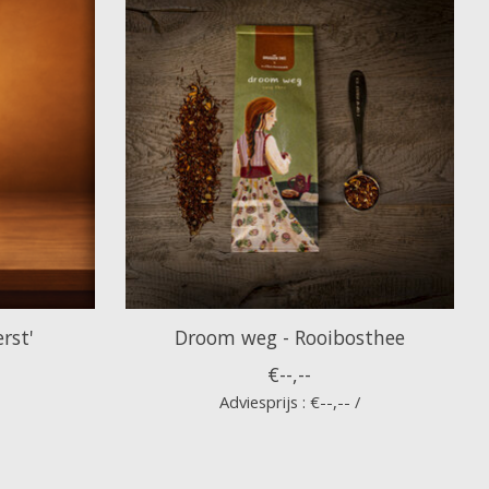
rst'
Droom weg - Rooibosthee
€--,--
Adviesprijs : €--,-- /