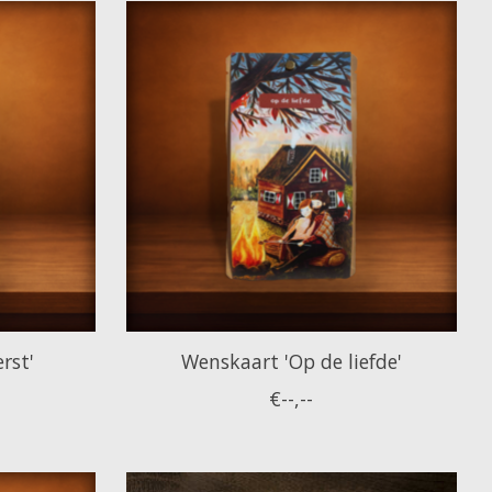
rst'
Wenskaart 'Op de liefde'
€--,--