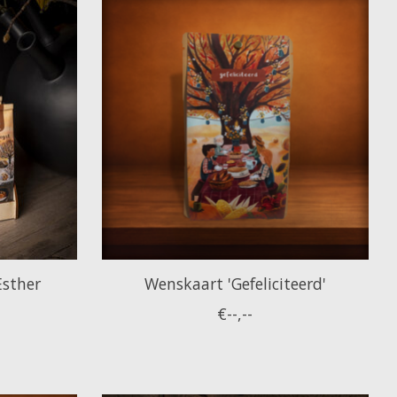
Esther
Wenskaart 'Gefeliciteerd'
€--,--