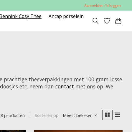
Aanmelden / Inloggen
 Bennink Cosy Thee
Ancap porselein
de prachtige theeverpakkingen met 100 gram losse
ekdoosjes etc. neem dan
contact
met ons op. We
Sorteren op
Meest bekeken
18 producten