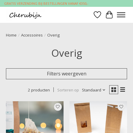
GRATIS VERZENDING BIJ BESTELLINGEN VANAF €350,-
Verlanglijst
Winkelwa
Home
/
Accessoires
/
Overig
Overig
Filters weergeven
2 producten
Sorteren op
Standaard