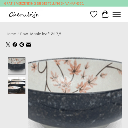
GRATIS VERZENDING BIJ BESTELLINGEN VANAF €350,-
Verlanglijst
Winkelwa
Home
/
Bowl 'Maple leaf' Ø17,5
Product image slideshow Items