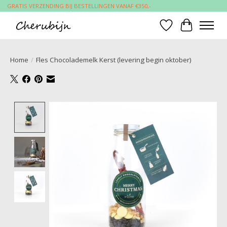
GRATIS VERZENDING BIJ BESTELLINGEN VANAF €350,-
Verlanglijst
Winkelwa
Home
/
Fles Chocolademelk Kerst (levering begin oktober)
Product image slideshow Items