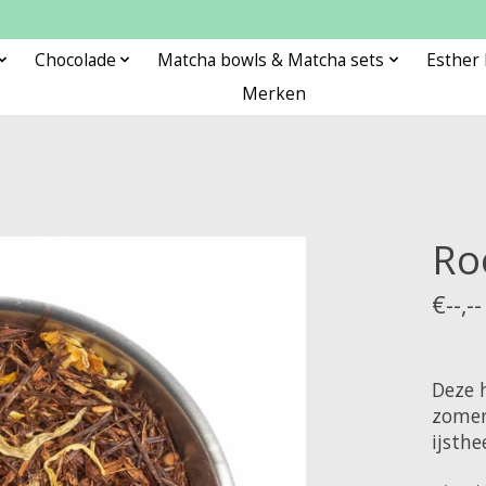
Chocolade
Matcha bowls & Matcha sets
Esther
Merken
Ro
€--,--
Deze h
zomer
ijsthe