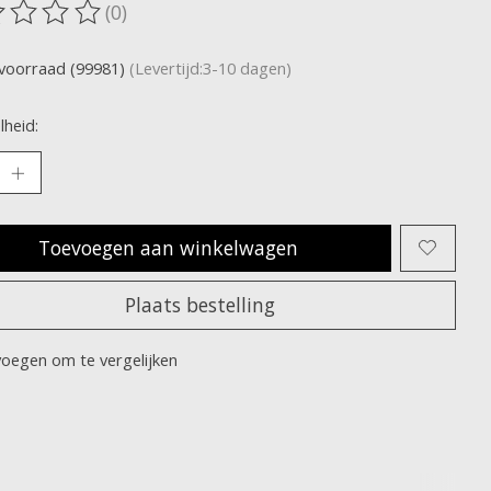
(0)
oordeling van dit product is
0
van de 5
voorraad (99981)
(Levertijd:3-10 dagen)
heid:
Toevoegen aan winkelwagen
Plaats bestelling
oegen om te vergelijken