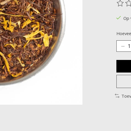
De be
Op 
Hoeveel
Toev