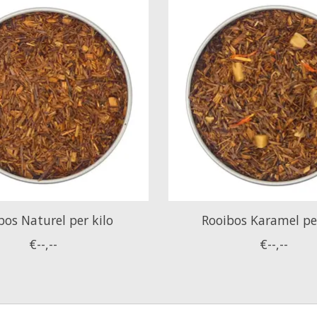
bos Naturel per kilo
Rooibos Karamel per
€--,--
€--,--