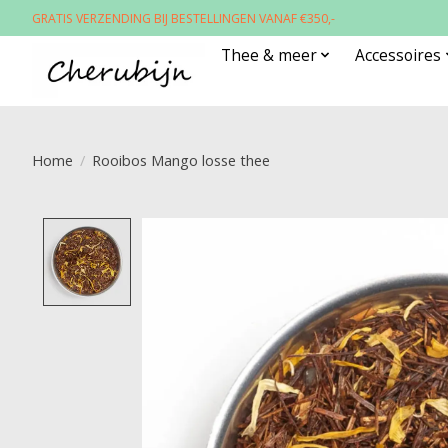
GRATIS VERZENDING BIJ BESTELLINGEN VANAF €350,-
Thee & meer
Accessoires
Home
/
Rooibos Mango losse thee
Product image slideshow Items