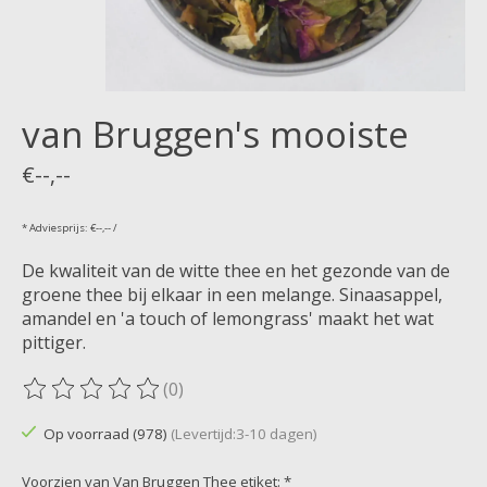
van Bruggen's mooiste
€--,--
* Adviesprijs: €--,-- /
De kwaliteit van de witte thee en het gezonde van de
groene thee bij elkaar in een melange. Sinaasappel,
amandel en 'a touch of lemongrass' maakt het wat
pittiger.
(0)
De beoordeling van dit product is
0
van de 5
Op voorraad (978)
(Levertijd:3-10 dagen)
Voorzien van Van Bruggen Thee etiket:
*