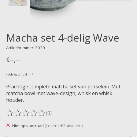
Macha set 4-delig Wave
Artikelnummer: 2030
€--,--
* Adviesprijs: €--,-- /
Prachtige complete matcha set van porselein. Met
matcha bowl met wave-design, whisk en whisk
houder.
(0)
De beoordeling van dit product is
0
van de 5
Niet op voorraad
(Levertijd:3-4weken)