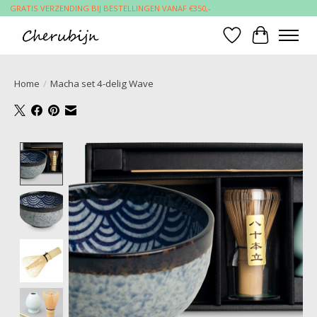
GRATIS VERZENDING BIJ BESTELLINGEN VANAF €350,-
Verlanglijst
Winkelwa
Home
/
Macha set 4-delig Wave
Product image slideshow Items