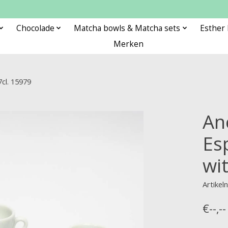
Chocolade
Matcha bowls & Matcha sets
Esther
Merken
7cl. 15979
An
Es
wit
Artike
€--,--