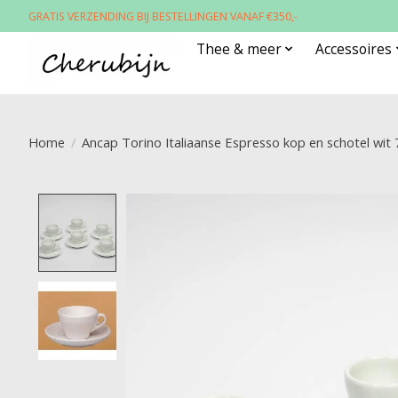
GRATIS VERZENDING BIJ BESTELLINGEN VANAF €350,-
Thee & meer
Accessoires
Home
/
Ancap Torino Italiaanse Espresso kop en schotel wit 
Product image slideshow Items