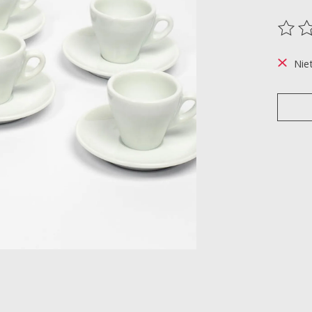
De be
Nie