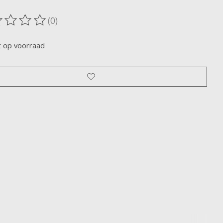
(0)
oordeling van dit product is
0
van de 5
t op voorraad